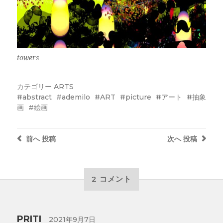
towers
カテゴリー
ARTS
abstract
ademilo
ART
picture
アート
抽象
画
絵画
前へ
投稿
次へ
投稿
2 コメント
PRITI
2021年9月7日